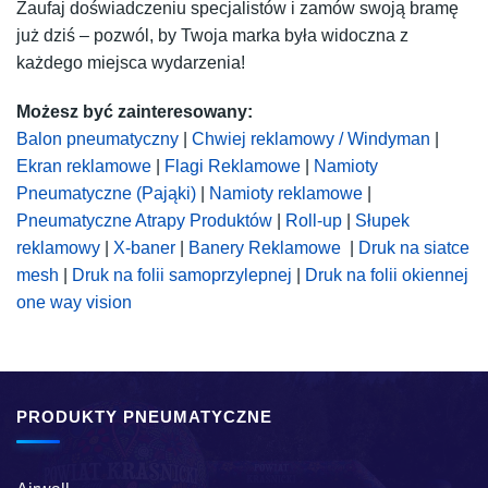
Zaufaj doświadczeniu specjalistów i zamów swoją bramę
już dziś – pozwól, by Twoja marka była widoczna z
każdego miejsca wydarzenia!
Możesz być zainteresowany:
Balon pneumatyczny
|
Chwiej reklamowy / Windyman
|
Ekran reklamowe
|
Flagi Reklamowe
|
Namioty
Pneumatyczne (Pająki)
|
Namioty reklamowe
|
Pneumatyczne Atrapy Produktów
|
Roll-up
|
Słupek
reklamowy
|
X-baner
|
Banery Reklamowe
|
Druk na siatce
mesh
|
Druk na folii samoprzylepnej
|
Druk na folii okiennej
one way vision
PRODUKTY PNEUMATYCZNE