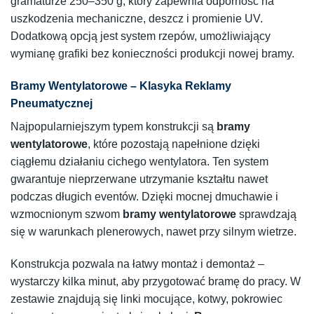
gramaturze 250–350 g, który zapewnia odporność na
uszkodzenia mechaniczne, deszcz i promienie UV.
Dodatkową opcją jest system rzepów, umożliwiający
wymianę grafiki bez konieczności produkcji nowej bramy.
Bramy Wentylatorowe – Klasyka Reklamy
Pneumatycznej
Najpopularniejszym typem konstrukcji są
bramy
wentylatorowe
, które pozostają napełnione dzięki
ciągłemu działaniu cichego wentylatora. Ten system
gwarantuje nieprzerwane utrzymanie kształtu nawet
podczas długich eventów. Dzięki mocnej dmuchawie i
wzmocnionym szwom
bramy wentylatorowe
sprawdzają
się w warunkach plenerowych, nawet przy silnym wietrze.
Konstrukcja pozwala na łatwy montaż i demontaż –
wystarczy kilka minut, aby przygotować bramę do pracy. W
zestawie znajdują się linki mocujące, kotwy, pokrowiec