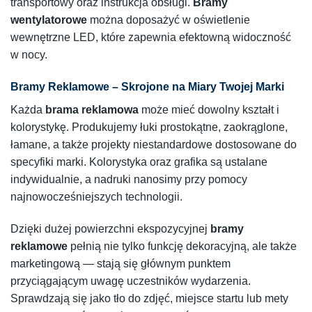
transportowy oraz instrukcja obsługi.
Bramy
wentylatorowe
można doposażyć w oświetlenie
wewnętrzne LED, które zapewnia efektowną widoczność
w nocy.
Bramy Reklamowe – Skrojone na Miary Twojej Marki
Każda
brama reklamowa
może mieć dowolny kształt i
kolorystykę. Produkujemy łuki prostokątne, zaokrąglone,
łamane, a także projekty niestandardowe dostosowane do
specyfiki marki. Kolorystyka oraz grafika są ustalane
indywidualnie, a nadruki nanosimy przy pomocy
najnowocześniejszych technologii.
Dzięki dużej powierzchni ekspozycyjnej
bramy
reklamowe
pełnią nie tylko funkcję dekoracyjną, ale także
marketingową — stają się głównym punktem
przyciągającym uwagę uczestników wydarzenia.
Sprawdzają się jako tło do zdjęć, miejsce startu lub mety