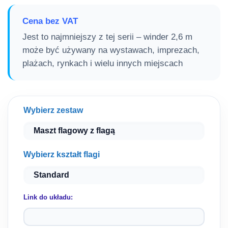
cena
cena
wynosiła:
wynosi:
Cena bez VAT
175.00 zł.
125.00 zł.
Jest to najmniejszy z tej serii – winder 2,6 m
może być używany na wystawach, imprezach,
plażach, rynkach i wielu innych miejscach
Wybierz zestaw
Wybierz kształt flagi
Link do układu: