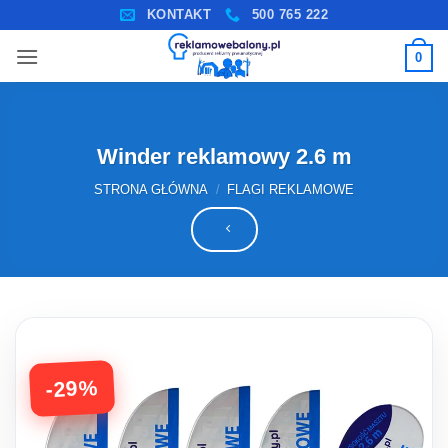
Przewiń
KONTAKT
500 765 222
do
0
zawartości
Winder reklamowy 2.6 m
STRONA GŁÓWNA
/
FLAGI REKLAMOWE
-29%