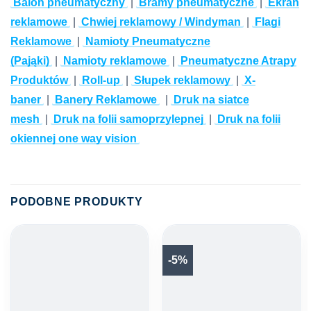
Balon pneumatyczny
|
Bramy pneumatyczne
|
Ekran
reklamowe
|
Chwiej reklamowy / Windyman
|
Flagi
Reklamowe
|
Namioty Pneumatyczne
(Pająki)
|
Namioty reklamowe
|
Pneumatyczne Atrapy
Produktów
|
Roll-up
|
Słupek reklamowy
|
X-
baner
|
Banery Reklamowe
|
Druk na siatce
mesh
|
Druk na folii samoprzylepnej
|
Druk na folii
okiennej one way vision
PODOBNE PRODUKTY
-5%