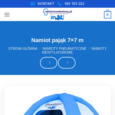
Przewiń
KONTAKT
500 765 222
do
0
zawartości
Namiot pająk 7×7 m
STRONA GŁÓWNA
/
NAMIOTY PNEUMATYCZNE
/
NAMIOTY
WENTYLATOROWE