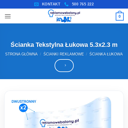
Przewiń
KONTAKT
500 765 222
do
0
zawartości
Ścianka Tekstylna Łukowa 5.3х2.3 m
STRONA GŁÓWNA
/
ŚCIANKI REKLAMOWE
/
ŚCIANKA ŁUKOWA