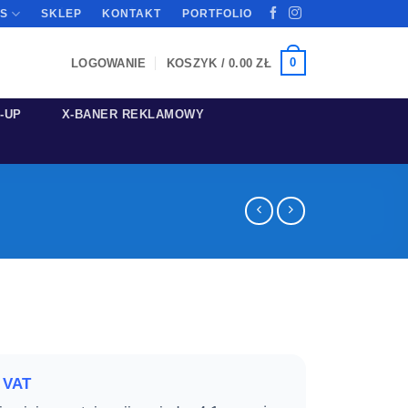
S
SKLEP
KONTAKT
PORTFOLIO
0
LOGOWANIE
KOSZYK /
0.00
ZŁ
-UP
X-BANER REKLAMOWY
tna
na
ła:
:
 VAT