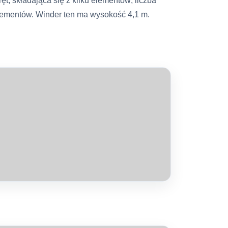
t, składająca się z kilku elementów; liczba
elementów. Winder ten ma wysokość 4,1 m.