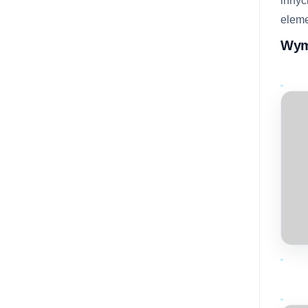
innyc
eleme
Wymi