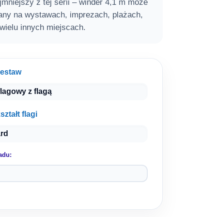
zł.
zł.
jmniejszy z tej serii – winder 4,1 m może
ny na wystawach, imprezach, plażach,
 wielu innych miejscach.
zestaw
ztałt flagi
adu: