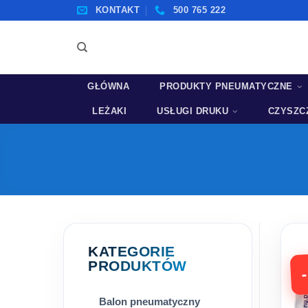
Przewiń
KONTAKT
500 765 222
do
zawartości
GŁÓWNA
PRODUKTY PNEUMATYCZNE
LEŻAKI
USŁUGI DRUKU
CZYSZCZ
KATEGORIE
PRODUKTÓW
Balon pneumatyczny