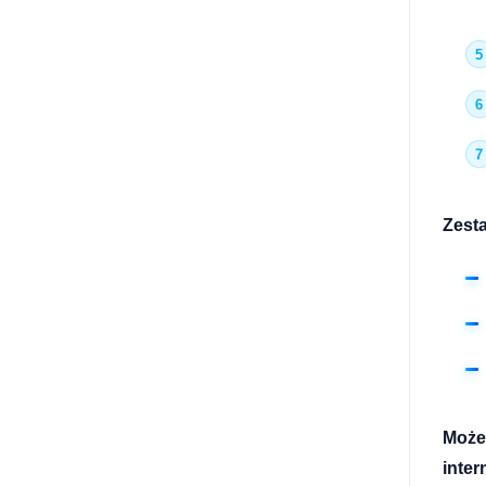
Zest
Możes
inter