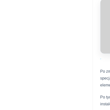
Po zm
specj
eleme
Po ty
insta