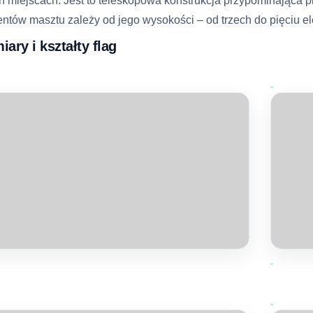
h miejscach. Jest to teleskopowa konstrukcja przypominająca prę
ntów masztu zależy od jego wysokości – od trzech do pięciu 
ary i kształty flag