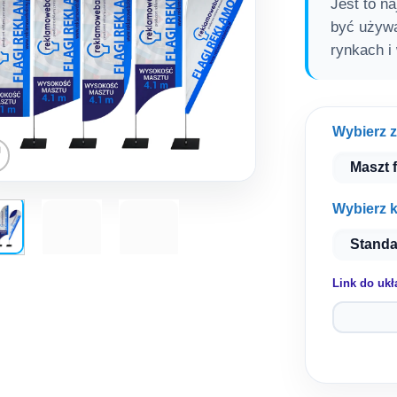
265.00 
210.00 
Jest to na
być używa
rynkach i
Wybierz 
Wybierz ks
Link do ukł