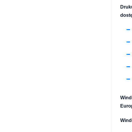
Druku
dostę
Wind
Europ
Winde