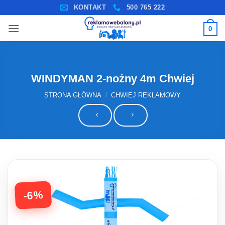
Przewiń
KONTAKT
500 765 222
do
0
zawartości
WINDYMAN 2-nożny 4m Chwiej
STRONA GŁÓWNA
/
CHWIEJ REKLAMOWY
-6%