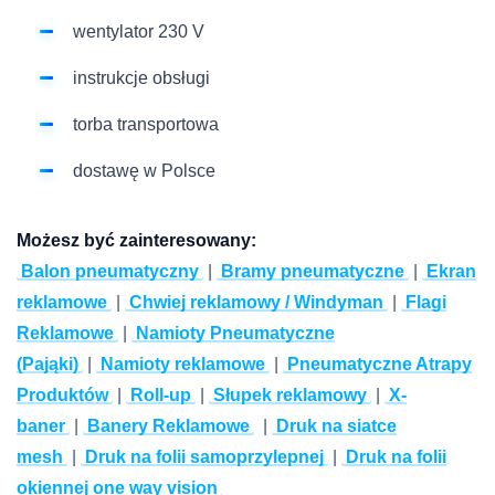
wentylator 230 V
instrukcje obsługi
torba transportowa
dostawę w Polsce
Możesz być zainteresowany:
Balon pneumatyczny
|
Bramy pneumatyczne
|
Ekran
reklamowe
|
Chwiej reklamowy / Windyman
|
Flagi
Reklamowe
|
Namioty Pneumatyczne
(Pająki)
|
Namioty reklamowe
|
Pneumatyczne Atrapy
Produktów
|
Roll-up
|
Słupek reklamowy
|
X-
baner
|
Banery Reklamowe
|
Druk na siatce
mesh
|
Druk na folii samoprzylepnej
|
Druk na folii
okiennej one way vision